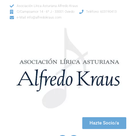
Asociación Lírica Asturiana Alfredo Kraus
C/Campoamor 14 - 6º J - 33001 Oviedo
Teléfono: 603190413
e-Mail: info@alfredokraus.com
Hazte Socio/a