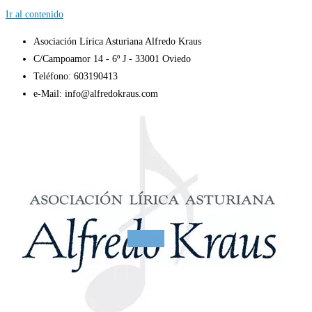
Ir al contenido
Asociación Lírica Asturiana Alfredo Kraus
C/Campoamor 14 - 6º J - 33001 Oviedo
Teléfono: 603190413
e-Mail: info@alfredokraus.com
Leer Más
Leer Más
Leer Más
Leer Más
Leer Más
Leer Más
Leer Más
Leer Más