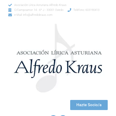
Asociación Lírica Asturiana Alfredo Kraus
C/Campoamor 14 - 6º J - 33001 Oviedo
Teléfono: 603190413
e-Mail: info@alfredokraus.com
Hazte Socio/a