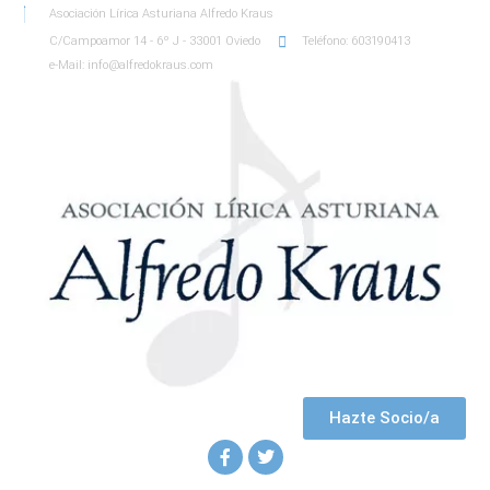
Asociación Lírica Asturiana Alfredo Kraus
C/Campoamor 14 - 6º J - 33001 Oviedo
Teléfono: 603190413
e-Mail: info@alfredokraus.com
Hazte Socio/a