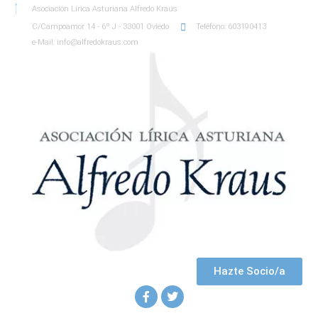
Asociación Lírica Asturiana Alfredo Kraus
C/Campoamor 14 - 6º J - 33001 Oviedo
Teléfono: 603190413
e-Mail: info@alfredokraus.com
Hazte Socio/a