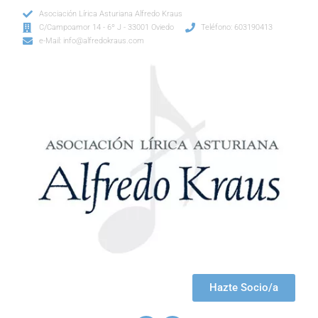
Asociación Lírica Asturiana Alfredo Kraus
C/Campoamor 14 - 6º J - 33001 Oviedo
Teléfono: 603190413
e-Mail: info@alfredokraus.com
Hazte Socio/a