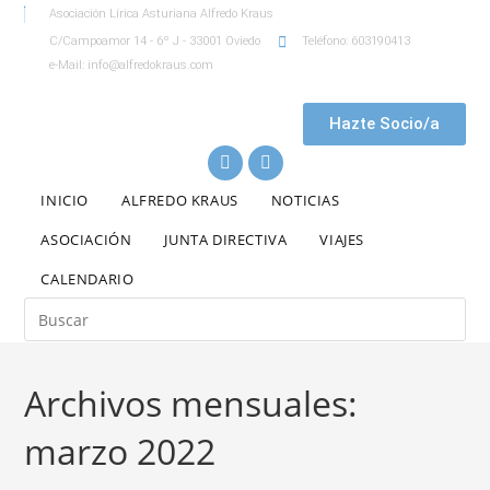
Asociación Lírica Asturiana Alfredo Kraus
C/Campoamor 14 - 6º J - 33001 Oviedo
Teléfono: 603190413
e-Mail: info@alfredokraus.com
Hazte Socio/a
INICIO
ALFREDO KRAUS
NOTICIAS
ASOCIACIÓN
JUNTA DIRECTIVA
VIAJES
CALENDARIO
Archivos mensuales:
marzo 2022