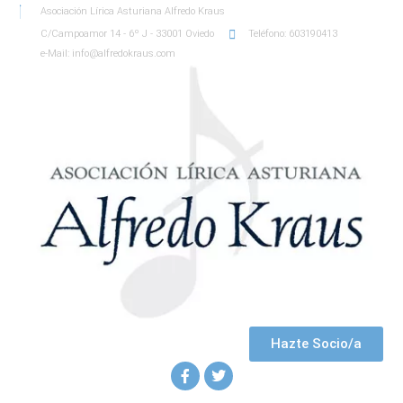
Asociación Lírica Asturiana Alfredo Kraus
C/Campoamor 14 - 6º J - 33001 Oviedo
Teléfono: 603190413
e-Mail: info@alfredokraus.com
Hazte Socio/a