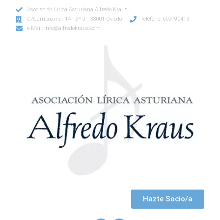
Asociación Lírica Asturiana Alfredo Kraus
C/Campoamor 14 - 6º J - 33001 Oviedo
Teléfono: 603190413
e-Mail: info@alfredokraus.com
Hazte Socio/a