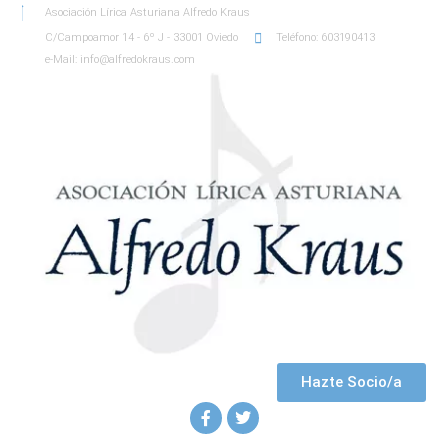
Asociación Lírica Asturiana Alfredo Kraus
C/Campoamor 14 - 6º J - 33001 Oviedo
Teléfono: 603190413
e-Mail: info@alfredokraus.com
Hazte Socio/a