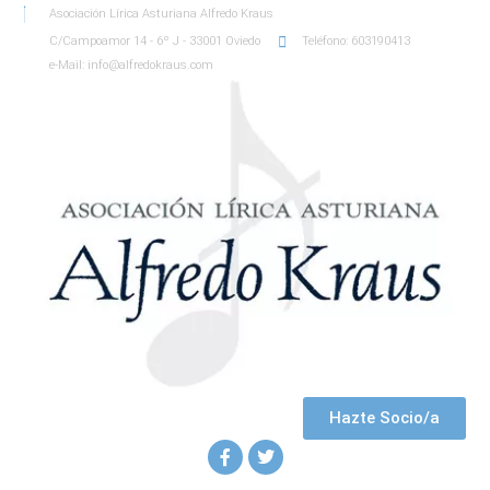
Asociación Lírica Asturiana Alfredo Kraus
C/Campoamor 14 - 6º J - 33001 Oviedo
Teléfono: 603190413
e-Mail: info@alfredokraus.com
Hazte Socio/a