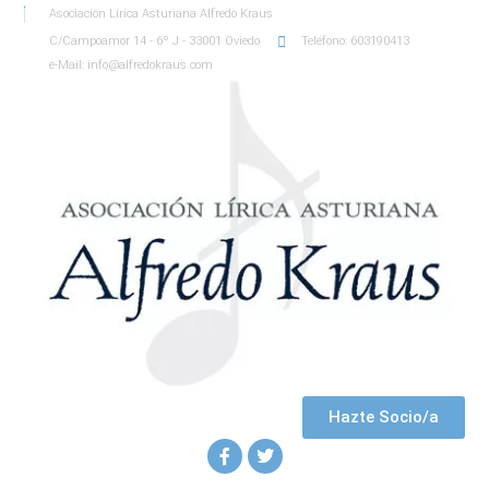
Asociación Lírica Asturiana Alfredo Kraus
C/Campoamor 14 - 6º J - 33001 Oviedo
Teléfono: 603190413
e-Mail: info@alfredokraus.com
Hazte Socio/a