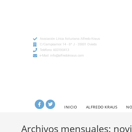
Asociación Lírica Asturiana Alfredo Kraus
C/Campoamor 14 - 6º J - 33001 Oviedo
Teléfono: 603190413
e-Mail: info@alfredokraus.com
INICIO
ALFREDO KRAUS
NO
Archivos mensuales: nov