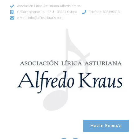
Asociación Lírica Asturiana Alfredo Kraus
C/Campoamor 14 - 6º J - 33001 Oviedo
Teléfono: 603190413
e-Mail: info@alfredokraus.com
Hazte Socio/a