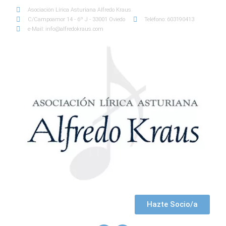
Asociación Lírica Asturiana Alfredo Kraus
C/Campoamor 14 - 6º J - 33001 Oviedo
Teléfono: 603190413
e-Mail: info@alfredokraus.com
Hazte Socio/a