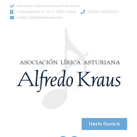
Asociación Lírica Asturiana Alfredo Kraus
C/Campoamor 14 - 6º J - 33001 Oviedo
Teléfono: 603190413
e-Mail: info@alfredokraus.com
Hazte Socio/a