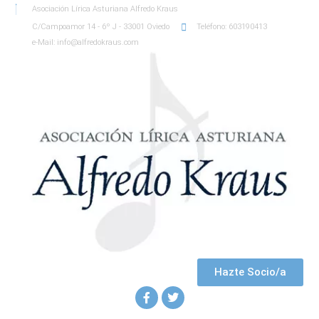
Asociación Lírica Asturiana Alfredo Kraus
C/Campoamor 14 - 6º J - 33001 Oviedo
Teléfono: 603190413
e-Mail: info@alfredokraus.com
Hazte Socio/a