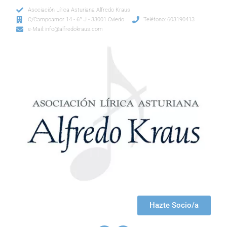
Asociación Lírica Asturiana Alfredo Kraus
C/Campoamor 14 - 6º J - 33001 Oviedo
Teléfono: 603190413
e-Mail: info@alfredokraus.com
Hazte Socio/a