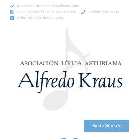
Asociación Lírica Asturiana Alfredo Kraus
C/Campoamor 14 - 6º J - 33001 Oviedo
Teléfono: 603190413
e-Mail: info@alfredokraus.com
Hazte Socio/a