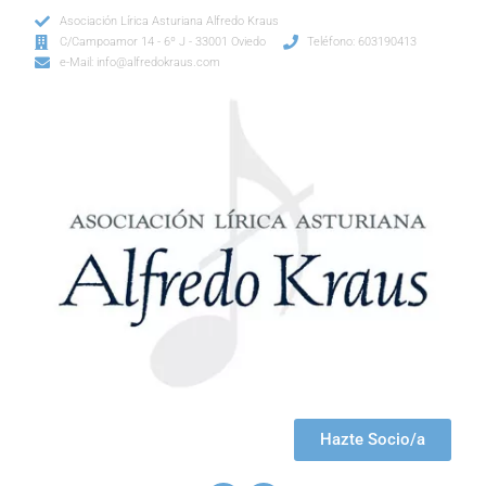
Asociación Lírica Asturiana Alfredo Kraus
C/Campoamor 14 - 6º J - 33001 Oviedo
Teléfono: 603190413
e-Mail: info@alfredokraus.com
Hazte Socio/a