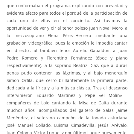
que conformaban el programa, explicando con brevedad y
evidente afecto para todos el porqué de la participación de
cada uno de ellos en el concierto. Así tuvimos la
oportunidad de ver y oir al tenor poleso Juan Noval Moro, a
la mezzosoprano Elena Pérez-Herrero -mediante una
grabación videográfica, pues la emoción le impedía cantar
en directo-, al también tenor Aurelio Gabaldón, a Juan
Pedro Romero y Florentino Fernández (óboe y piano
respectivamente), a la soprano Beatriz Díaz, que a duras
penas pudo contener las lágrimas, y al bajo menorquín
Simón Orfila, que cerró brillantemente la primera parte,
dedicada a la lírica y a la música clásica. Tras el descanso
intervinieron Eduardo Martínez y Pepe «el Molín» -
compañeros de Lolo cantando la Misa de Gaita durante
muchos años- acompañados del gaitero de Salas Jaime
Menéndez, el veterano campeón de la tonada asturiana
José Manuel Collado, Luisma Cimadevilla, Jesús Arévalo,
Juan Coloma, Víctor Luque, y por último Luque nuevamente,