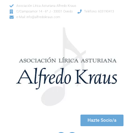
Asociación Lírica Asturiana Alfredo Kraus
C/Campoamor 14 - 6º J - 33001 Oviedo
Teléfono: 603190413
e-Mail: info@alfredokraus.com
Hazte Socio/a