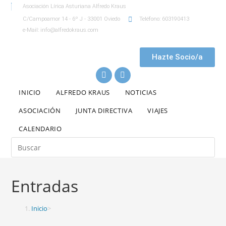
Asociación Lírica Asturiana Alfredo Kraus
C/Campoamor 14 - 6º J - 33001 Oviedo
Teléfono: 603190413
e-Mail: info@alfredokraus.com
Hazte Socio/a
INICIO
ALFREDO KRAUS
NOTICIAS
ASOCIACIÓN
JUNTA DIRECTIVA
VIAJES
CALENDARIO
Entradas
Inicio
>
Entradas
>