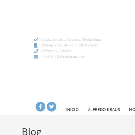
Asociación Lírica Asturiana Alfredo Kraus
C/Campoamor 14 - 6º J - 33001 Oviedo
Teléfono: 603190413
e-Mail: info@alfredokraus.com
INICIO
ALFREDO KRAUS
NO
Blog