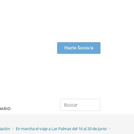
Hazte Socio/a
DARIO
iación
>
En marcha el viaje a Las Palmas del 16 al 20 de Junio
>