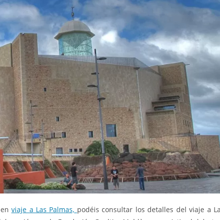
o en
viaje a Las Palmas,
podéis consultar los detalles del viaje a L