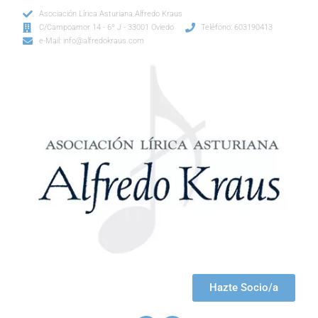
Asociación Lírica Asturiana Alfredo Kraus
C/Campoamor 14 - 6º J - 33001 Oviedo
Teléfono: 603190413
e-Mail: info@alfredokraus.com
Hazte Socio/a