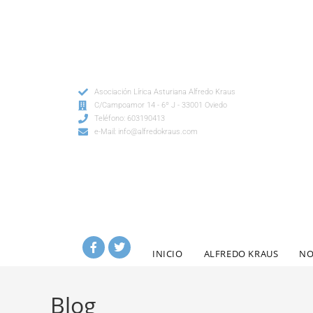
Asociación Lírica Asturiana Alfredo Kraus
C/Campoamor 14 - 6º J - 33001 Oviedo
Teléfono: 603190413
e-Mail: info@alfredokraus.com
INICIO
ALFREDO KRAUS
NO
Blog