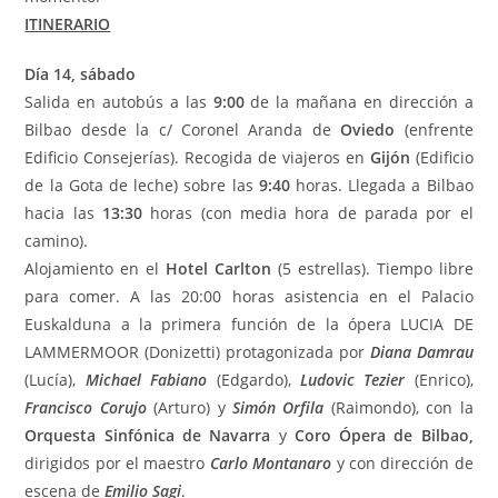
ITINERARIO
Día 14, sábado
Salida en autobús a las
9:00
de la mañana en dirección a
Bilbao desde la c/ Coronel Aranda de
Oviedo
(enfrente
Edificio Consejerías). Recogida de viajeros en
Gijón
(Edificio
de la Gota de leche) sobre las
9:40
horas. Llegada a Bilbao
hacia las
13:30
horas (con media hora de parada por el
camino).
Alojamiento en el
Hotel Carlton
(5 estrellas). Tiempo libre
para comer. A las 20:00 horas asistencia en el Palacio
Euskalduna a la primera función de la ópera LUCIA DE
LAMMERMOOR (Donizetti) protagonizada por
Diana Damrau
(Lucía),
Michael Fabiano
(Edgardo),
Ludovic Tezier
(Enrico),
Francisco Corujo
(Arturo) y
Simón Orfila
(Raimondo), con la
Orquesta Sinfónica de Navarra
y
Coro Ópera de Bilbao,
dirigidos por el maestro
Carlo Montanaro
y con dirección de
escena de
Emilio Sagi
.