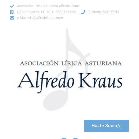
Asociación Lírica Asturiana Alfredo Kraus
C/Campoamor 14 - 6º J - 33001 Oviedo
Teléfono: 603190413
e-Mail: info@alfredokraus.com
Hazte Socio/a