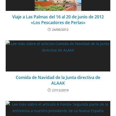
Viaje a Las Palmas del 16 al 20 de junio de 2012
«Los Pescadores de Perlas»
24/06/2012
Comida de Navidad de la Junta directiva de
ALAAK
27/12/2019