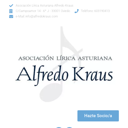
Asociación Lírica Asturiana Alfredo Kraus
C/Campoamor 14 - 6º J - 33001 Oviedo
Teléfono: 603190413
e-Mail: info@alfredokraus.com
Hazte Socio/a