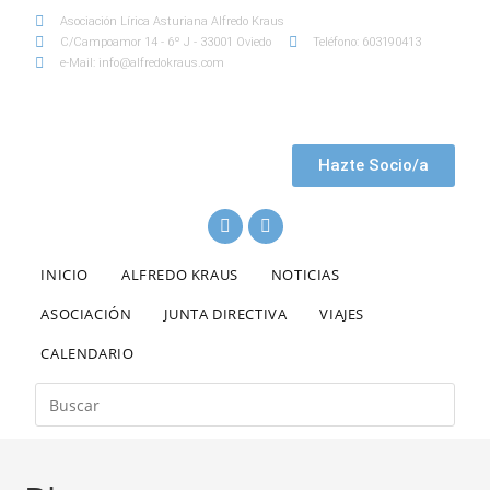
Asociación Lírica Asturiana Alfredo Kraus
C/Campoamor 14 - 6º J - 33001 Oviedo
Teléfono: 603190413
e-Mail: info@alfredokraus.com
Hazte Socio/a
INICIO
ALFREDO KRAUS
NOTICIAS
ASOCIACIÓN
JUNTA DIRECTIVA
VIAJES
CALENDARIO