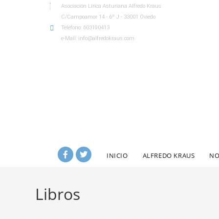
Asociación Lírica Asturiana Alfredo Kraus
C/Campoamor 14 - 6º J - 33001 Oviedo
Teléfono: 603190413
e-Mail: info@alfredokraus.com
INICIO
ALFREDO KRAUS
NO
Libros