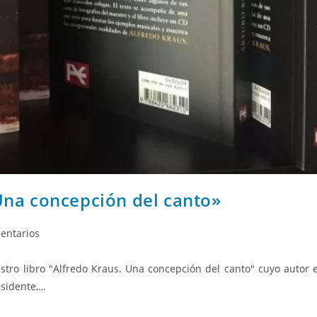
 Una concepción del canto»
entarios
stro libro "Alfredo Kraus. Una concepción del canto" cuyo autor 
esidente,…