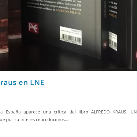
Kraus en LNE
va España aparece una crítica del libro ALFREDO KRAUS. U
e por su interés reproducimos.…