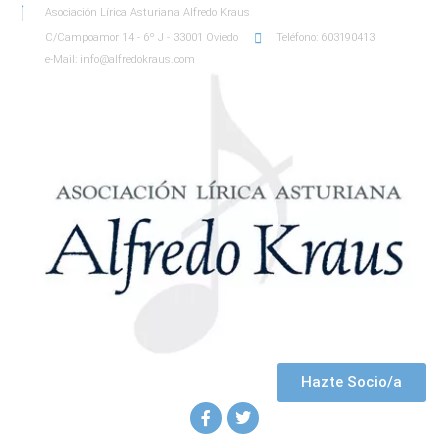
Asociación Lírica Asturiana Alfredo Kraus
C/Campoamor 14 - 6º J - 33001 Oviedo
Teléfono: 603190413
e-Mail: info@alfredokraus.com
Hazte Socio/a