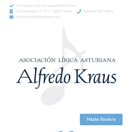
Asociación Lírica Asturiana Alfredo Kraus
C/Campoamor 14 - 6º J - 33001 Oviedo
Teléfono: 603190413
e-Mail: info@alfredokraus.com
Hazte Socio/a